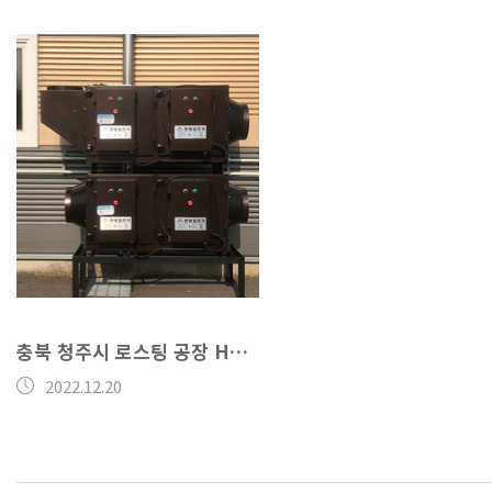
충북 청주시 로스팅 공장 HB-B30
2022.12.20