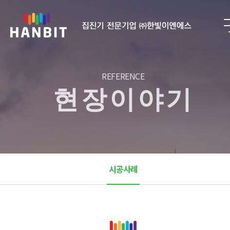
REFERENCE
현장이야기
시공사례