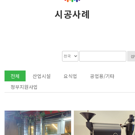
시공사례
전체
산업시설
요식업
공업용/기타
정부지원사업